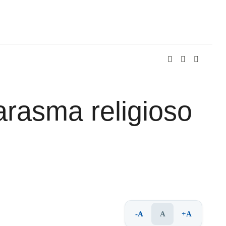
arasma religioso
-A
A
+A