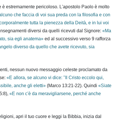
re è estremamente pericoloso. L'apostolo Paolo è molto
lcuno che faccia di voi sua preda con la filosofia e con
orporalmente tutta la pienezza della Deità, e in lui voi
i insegnamenti diversi da quelli ricevuti dal Signore:
«Ma
to, sia egli anatema
»
ed al successivo verso 9 rafforza
ngelo diverso da quello che avete ricevuto, sia
ggenti, nessun nuovo messaggio celeste proclamato da
ose:
«E allora, se alcuno vi dice: "Il Cristo eccolo qui,
ibile, anche gli eletti
»
(Marco 13:21-22). Quindi
«Siate
5:8),
«E non c'è da meravigliarsene, perché anche
ioni, apri il tuo cuore e leggi la Bibbia, inizia dal