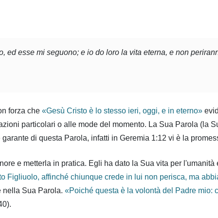
, ed esse mi seguono; e io do loro la vita eterna, e non perira
con forza che
«Gesù Cristo è lo stesso ieri, oggi, e in eterno
»
evid
tazioni particolari o alle mode del momento. La Sua Parola (la Su
 garante di questa Parola, infatti in Geremia 1:12 vi è la prome
e e metterla in pratica. Egli ha dato la Sua vita per l'umanità e
o Figliuolo, affinché chiunque crede in lui non perisca, ma abbi
e nella Sua Parola.
«Poiché questa è la volontà del Padre mio: ch
40).