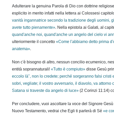
Adulterare la genuina Parola di Dio con dottrine religio
esplicito in merito infatti nella lettera ai Colossesi ca
vanità ingannatrice secondo la tradizione degli uomini, gl
avete tutto pienamente
»
. Nella epistola ai Galati, al cap
quand'anche noi, quand'anche un angelo del cielo vi an
ulteriormente il concetto
«Come l'abbiamo detto prima d'o
anatema
»
.
Non c'è bisogno di altro, nessun concilio ecumenico, n
entità soprannaturali!
«Tutto è compiuto»
disse Gesù prima
eccolo là", non lo credete; perché sorgeranno falsi cristi e
sobri, vegliate; il vostro avversario, il diavolo, va atto
Satana si traveste da angelo di luce»
(2 Corinzi 11:14) co
Per concludere, vuoi ascoltare la voce del Signore Gesù Cr
Nuovo Testamento, vedrai che Egli ti parlerà di Sé
«e con