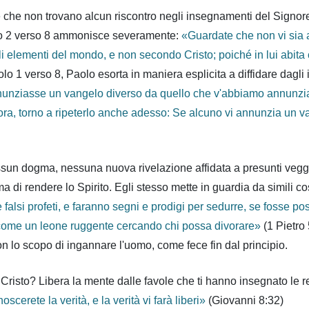
se che non trovano alcun riscontro negli insegnamenti del Signo
pitolo 2 verso 8 ammonisce severamente:
«Guardate che non vi sia a
i elementi del mondo, e non secondo Cristo; poiché in lui abita c
itolo 1 verso 8, Paolo esorta in maniera esplicita a diffidare dagl
nunziasse un vangelo diverso da quello che v'abbiamo annunzia
ra, torno a ripeterlo anche adesso: Se alcuno vi annunzia un va
essun dogma, nessuna nuova rivelazione affidata a presunti ve
 di rendere lo Spirito. Egli stesso mette in guardia da simili c
 falsi profeti, e faranno segni e prodigi per sedurre, se fosse poss
rno come un leone ruggente cercando chi possa divorare»
(1 Pietro 
n lo scopo di ingannare l'uomo, come fece fin dal principio.
isto? Libera la mente dalle favole che ti hanno insegnato le relig
oscerete la verità, e la verità vi farà liberi»
(Giovanni 8:32)