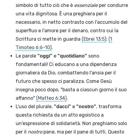
simbolo di tutto ciò che è
essenziale
per condurre
una vita dignitosa. È una preghiera per il
necessario, in netto contrasto con l'accumulo del
superfluo e l'amore per il denaro, contro cui la
Scrittura ci mette in guardia
(Ebrei 13:5)
;
(1
Timoteo 6:6-10)
.
Le parole
e
sono
"oggi"
"quotidiano"
fondamentali! Ci educano a una dipendenza
giornaliera da Dio, combattendo l'ansia per il
futuro che spesso ci paralizza. Come Gesù
insegna poco dopo, "basta a ciascun giorno il suo
affanno"
(Matteo 6:34)
.
L'uso del plurale,
e
, trasforma
"dacci"
"nostro"
questa richiesta da un atto egoistico a
un'espressione di solidarietà. Non preghiamo solo
per il
nostro
pane, ma per il pane di tutti. Questo