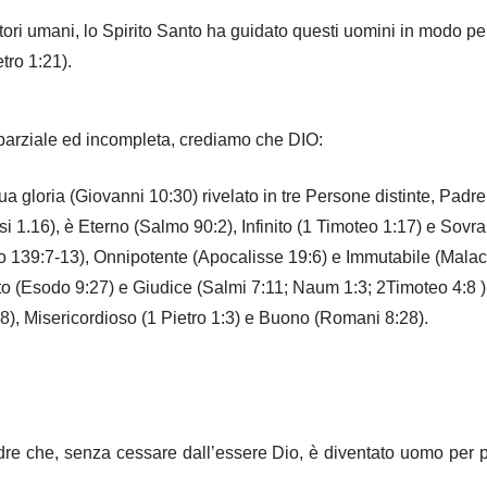
li autori umani, lo Spirito Santo ha guidato questi uomini in modo 
tro 1:21).
 parziale ed incompleta, crediamo che DIO:
loria (Giovanni 10:30) rivelato in tre Persone distinte, Padre, 
 1.16), è Eterno (Salmo 90:2), Infinito (1 Timoteo 1:17) e Sovr
 139:7-13), Onnipotente (Apocalisse 19:6) e Immutabile (Malach
to (Esodo 9:27) e Giudice (Salmi 7:11; Naum 1:3; 2Timoteo 4:8 )
:8), Misericordioso (1 Pietro 1:3) e Buono (Romani 8:28).
re che, senza cessare dall’essere Dio, è diventato uomo per p