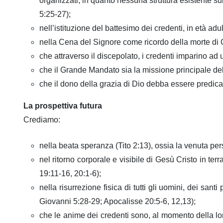
organizzati, in quanto nessuna struttura esistente su
5:25-27);
nell’istituzione del battesimo dei credenti, in età a
nella Cena del Signore come ricordo della morte di G
che attraverso il discepolato, i credenti imparino ad 
che il Grande Mandato sia la missione principale della
che il dono della grazia di Dio debba essere predicato
La prospettiva futura
Crediamo:
nella beata speranza (Tito 2:13), ossia la venuta pe
nel ritorno corporale e visibile di Gesù Cristo in te
19:11-16, 20:1-6);
nella risurrezione fisica di tutti gli uomini, dei sa
Giovanni 5:28-29; Apocalisse 20:5-6, 12,13);
che le anime dei credenti sono, al momento della lor