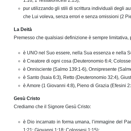
1:16; 1 Tessalonicesi 2:13);
pur utilizzando gli stili di scrittura individuali deg
che Lui voleva, senza errori e senza omissioni (2 Pie
La Deità
Premesso che qualsiasi definizione è sempre limitativa,
è UNO nel Suo essere, nella Sua essenza e nella Sua g
è Creatore di ogni cosa (Deuteronomio 6:4; Colossesi
è Onnisciente (Salmo 139:1-6), Onnipresente (Salmo
è Santo (Isaia 6:3), Retto (Deuteronomio 32:4), Gius
è Amore (1 Giovanni 4:8), Pieno di Grazia (Efesini 2
Gesù Cristo
Crediamo che il Signore Gesù Cristo:
è Dio incarnato in forma umana, l’immagine del Pad
1:21; Giovanni 1:18; Colossesi 1:15);