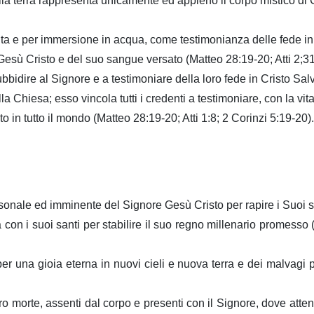
lla terra rappresenta unicamente ed appieno il corpo mistico di C
dulta e per immersione in acqua, come testimonianza delle fede in
esù Cristo e del suo sangue versato (Matteo 28:19-20; Atti 2;31-
ubbidire al Signore e a testimoniare della loro fede in Cristo Sa
 Chiesa; esso vincola tutti i credenti a testimoniare, con la vita 
 in tutto il mondo (Matteo 28:19-20; Atti 1:8; 2 Corinzi 5:19-20).
rsonale ed imminente del Signore Gesù Cristo per rapire i Suoi s
rra con i suoi santi per stabilire il suo regno millenario promess
nti per una gioia eterna in nuovi cieli e nuova terra e dei malvag
o morte, assenti dal corpo e presenti con il Signore, dove atten