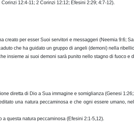
 Corinzi 12:4-11; 2 Corinzi 12:12; Efesini 2:29; 4:7-12).
o ha creato per esser Suoi servitori e messaggeri (Neemia 9:6; Sa
 caduto che ha guidato un gruppo di angeli (demoni) nella ribelli
he insieme ai suoi demoni sarà punito nello stagno di fuoco e d
zione diretta di Dio a Sua immagine e somiglianza (Genesi 1:26;
editato una natura peccaminosa e che ogni essere umano, nell'e
o a questa natura peccaminosa (Efesini 2:1-5,12).