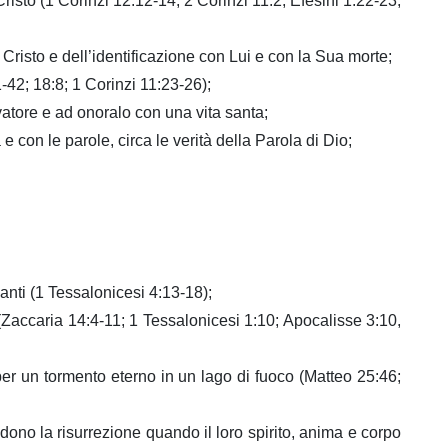
risto (1 Corinzi 12:12-14; 2 Corinzi 11:2; Efesini 1:22-23;
 Cristo e dell’identificazione con Lui e con la Sua morte;
42; 18:8; 1 Corinzi 11:23-26);
lvatore e ad onoralo con una vita santa;
e con le parole, circa le verità della Parola di Dio;
anti (1 Tessalonicesi 4:13-18);
o (Zaccaria 14:4-11; 1 Tessalonicesi 1:10; Apocalisse 3:10,
i per un tormento eterno in un lago di fuoco (Matteo 25:46;
dono la risurrezione quando il loro spirito, anima e corpo