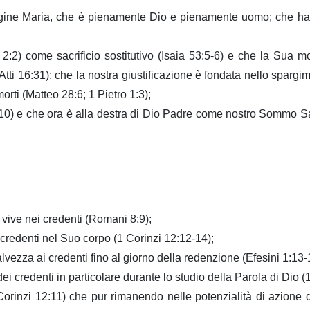
rgine Maria, che è pienamente Dio e pienamente uomo; che ha vi
2:2) come sacrificio sostitutivo (Isaia 53:5-6) e che la Sua mor
tti 16:31); che la nostra giustificazione è fondata nello sparg
morti (Matteo 28:6; 1 Pietro 1:3);
1:9-10) e che ora è alla destra di Dio Padre come nostro Sommo
 e vive nei credenti (Romani 8:9);
i credenti nel Suo corpo (1 Corinzi 12:12-14);
 salvezza ai credenti fino al giorno della redenzione (Efesini 1:13-
ei credenti in particolare durante lo studio della Parola di Dio (
1 Corinzi 12:11) che pur rimanendo nelle potenzialità di azione